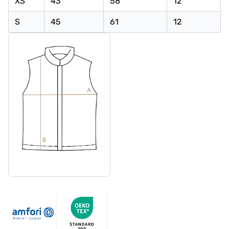
XS
43
58
12
S
45
61
12