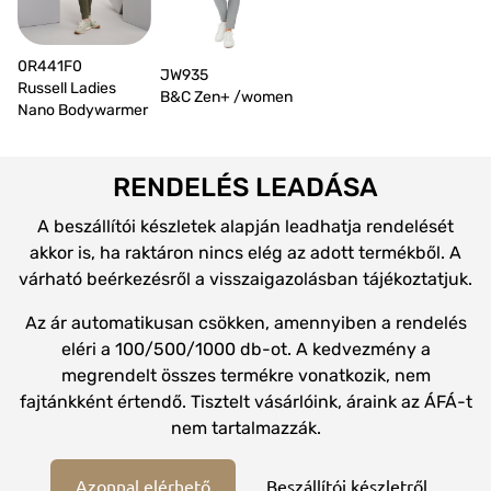
0R441F0
JW935
Russell Ladies
B&C Zen+ /women
Nano Bodywarmer
RENDELÉS LEADÁSA
A beszállítói készletek alapján leadhatja rendelését
akkor is, ha raktáron nincs elég az adott termékből. A
várható beérkezésről a visszaigazolásban tájékoztatjuk.
Az ár automatikusan csökken, amennyiben a rendelés
eléri a 100/500/1000 db-ot. A kedvezmény a
megrendelt összes termékre vonatkozik, nem
fajtánkként értendő. Tisztelt vásárlóink, áraink az ÁFÁ-t
nem tartalmazzák.
Azonnal elérhető
Beszállítói készletről