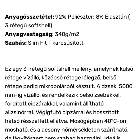
Anyagösszetétel:
92% Poliészter; 8% Elasztán (
3 rétegű softshell)
Anyagvastagság
: 340g/m2
Szabás:
Slim Fit – karcsúsított
Ez egy 3-rétegű softshell mellény, amelynek külső
rétege vízálló, középső rétege lélegző, belső
rétege pedig mikropolárból készült. A dzseki 5000
mm-ig vízálló, és rendelkezik belső zsebekkel,
fordított cipzárakkal, valamint állítható
aljzsinórral. Végigfutó cipzárral és hosszított
hátsó résszel lett ellátva. Mosógépben 40°C-on
mosható, és alacsony hőmérsékleten szárítható,
de lágyítószert nem szabad használni. Ideális