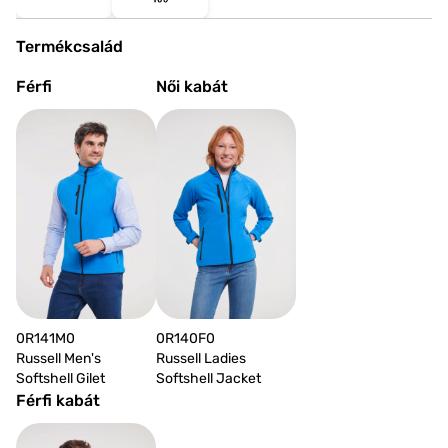
Termékcsalád
Férfi
Női kabát
0R140F0
0R141M0
Russell Ladies
Russell Men's
Softshell Jacket
Softshell Gilet
Férfi kabát