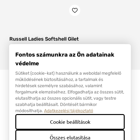
Russell Ladies Softshell Gilet
0R141F0
XS
2
Fontos számunkra az Ön adatainak
4 000 Ft
védelme
Sütiket (cookie-kat) használunk a weboldal megfelelő
működésének biztosításához, a tartalmak és
hirdetések személyre szabásához, valamint
forgalmunk elemzéséhez. Elfogadhatja az összes sütit,
Adatkezelési és Felhasználási Szabályzat
elutasíthatja az összes opcionális sütit, vagy testre
API csatlakozás
szabhatja beállításait. Döntését bármikor
GYIK
módosíthatja.
Adatkezelési tájékoztató
Szállítás
Impresszum
Cookie beállítások
Összes elutasítása