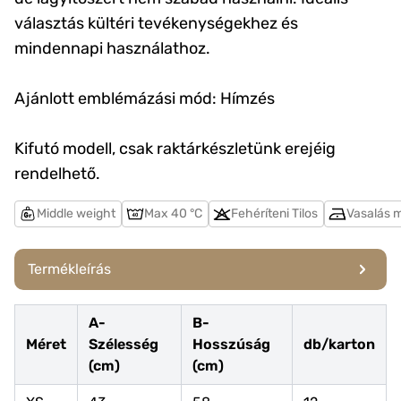
választás kültéri tevékenységekhez és
mindennapi használathoz.
Ajánlott emblémázási mód: Hímzés
Kifutó modell, csak raktárkészletünk erejéig
rendelhető.
Middle weight
Max 40 °C
Fehéríteni Tilos
Vasalás 
Termékleírás
A-
B-
Méret
Szélesség
Hosszúság
db/karton
(cm)
(cm)