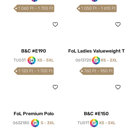
1 060 Ft - 1 700 Ft
1 050 Ft - 1 610 Ft
B&C #E190
FoL Ladies Valueweight T
TU03T
XS - 5XL
0613720
XS - 2XL
24
27
1 120 Ft - 1 700 Ft
760 Ft - 950 Ft
FoL Premium Polo
B&C #E150
0632180
S - 3XL
TU01T
XS - 5XL
21
27