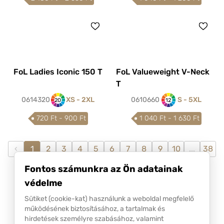
FoL Ladies Iconic 150 T
FoL Valueweight V-Neck
T
0614320
XS - 2XL
0610660
S - 5XL
20
12
720 Ft - 900 Ft
1 040 Ft - 1 630 Ft
‹
1
2
3
4
5
6
7
8
9
10
...
38
39
›
Fontos számunkra az Ön adatainak
védelme
Sütiket (cookie-kat) használunk a weboldal megfelelő
működésének biztosításához, a tartalmak és
hirdetések személyre szabásához, valamint