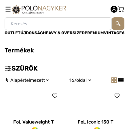
OUTLET
ÚJDONSÁG
HEAVY & OVERSIZED
PREMIUM
VINTAGE
60
Termékek
SZŰRŐK
FoL Valueweight T
FoL Iconic 150 T