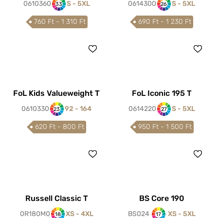
0610360
S - 5XL
0614300
S - 5XL
33
26
760 Ft - 1 310 Ft
690 Ft - 1 230 Ft
FoL Kids Valueweight T
FoL Iconic 195 T
0610330
92 - 164
0614220
S - 5XL
23
27
620 Ft - 800 Ft
950 Ft - 1 500 Ft
Russell Classic T
BS Core 190
0R180M0
XS - 4XL
BS024
XS - 5XL
18
17