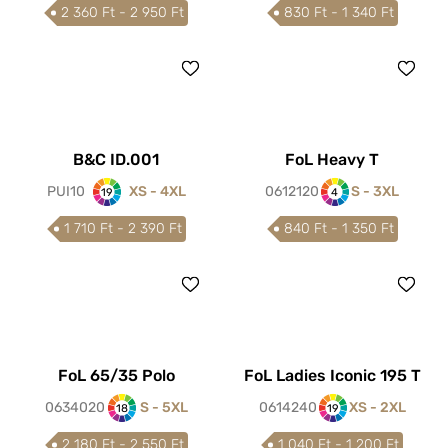
2 360 Ft - 2 950 Ft
830 Ft - 1 340 Ft
B&C ID.001
FoL Heavy T
PUI10
XS - 4XL
0612120
S - 3XL
19
4
1 710 Ft - 2 390 Ft
840 Ft - 1 350 Ft
FoL 65/35 Polo
FoL Ladies Iconic 195 T
0634020
S - 5XL
0614240
XS - 2XL
18
19
2 180 Ft - 2 550 Ft
1 040 Ft - 1 200 Ft