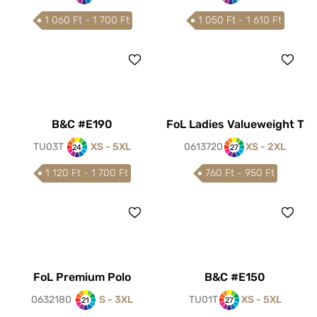
1 060 Ft - 1 700 Ft
1 050 Ft - 1 610 Ft
B&C #E190
FoL Ladies Valueweight T
TU03T
XS - 5XL
0613720
XS - 2XL
24
27
1 120 Ft - 1 700 Ft
760 Ft - 950 Ft
FoL Premium Polo
B&C #E150
0632180
S - 3XL
TU01T
XS - 5XL
21
27