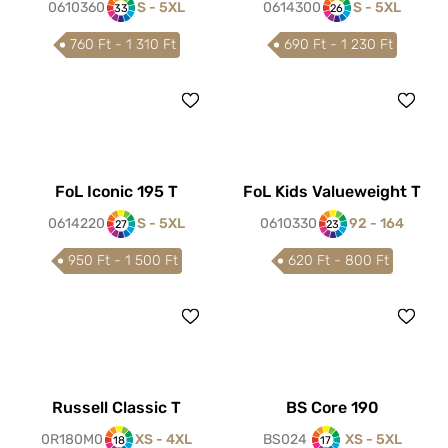
0610360
S - 5XL
0614300
S - 5XL
33
26
760 Ft - 1 310 Ft
690 Ft - 1 230 Ft
FoL Iconic 195 T
FoL Kids Valueweight T
0614220
S - 5XL
0610330
92 - 164
27
23
950 Ft - 1 500 Ft
620 Ft - 800 Ft
Russell Classic T
BS Core 190
0R180M0
XS - 4XL
BS024
XS - 5XL
18
17