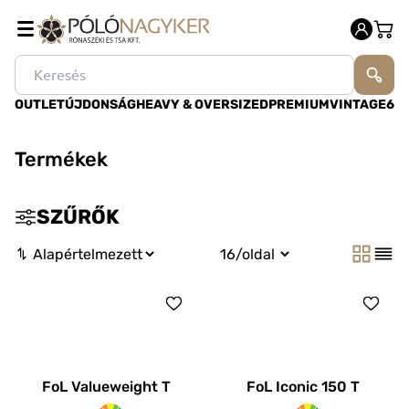
OUTLET
ÚJDONSÁG
HEAVY & OVERSIZED
PREMIUM
VINTAGE
60
Termékek
SZŰRŐK
FoL Valueweight T
FoL Iconic 150 T