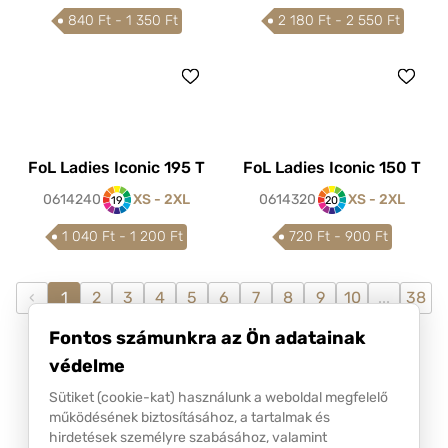
840 Ft - 1 350 Ft
2 180 Ft - 2 550 Ft
FoL Ladies Iconic 195 T
FoL Ladies Iconic 150 T
0614240
XS - 2XL
0614320
XS - 2XL
19
20
1 040 Ft - 1 200 Ft
720 Ft - 900 Ft
‹
1
2
3
4
5
6
7
8
9
10
...
38
39
›
Fontos számunkra az Ön adatainak
védelme
Sütiket (cookie-kat) használunk a weboldal megfelelő
működésének biztosításához, a tartalmak és
hirdetések személyre szabásához, valamint