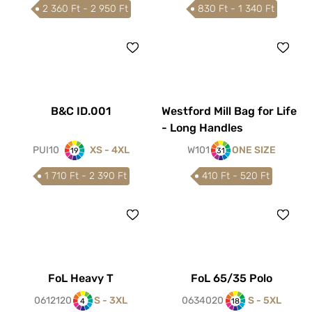
2 360 Ft - 2 950 Ft
830 Ft - 1 340 Ft
B&C ID.001
Westford Mill Bag for Life
- Long Handles
PUI10
XS - 4XL
W101
ONE SIZE
19
31
1 710 Ft - 2 390 Ft
410 Ft - 520 Ft
FoL Heavy T
FoL 65/35 Polo
0612120
S - 3XL
0634020
S - 5XL
4
18