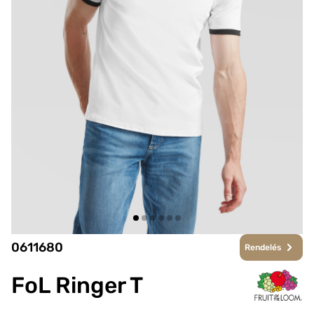
0611680
Rendelés
FoL Ringer T