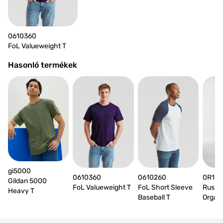
0610360
FoL Valueweight T
Hasonló termékek
gi5000
0610360
0610260
0R10
Gildan 5000
FoL Valueweight T
FoL Short Sleeve
Russel
Heavy T
Baseball T
Organ