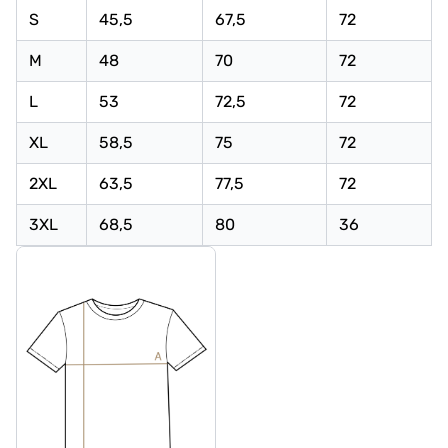
S
45,5
67,5
72
M
48
70
72
L
53
72,5
72
XL
58,5
75
72
2XL
63,5
77,5
72
3XL
68,5
80
36