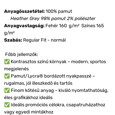
Anyagösszetétel:
100% pamut
Heather Grey 98% pamut 2% poliészter
Anyagvastagság:
Fehér 160 g/m² Színes 165
g/m²
Szabás:
Regular Fit - normál
Főbb jellemzők:
✅ Kontrasztos színű környak – modern, sportos
megjelenés
✅ Pamut/Lycra® bordázott nyakpasszé –
rugalmas, jól illeszkedő és tartós
✅ Finom kötésű anyag – kiváló nyomtathatóság,
éles grafikákhoz ideális
✅ Ideális promóciós célokra, csapatruházathoz
vagy egyedi mintákhoz