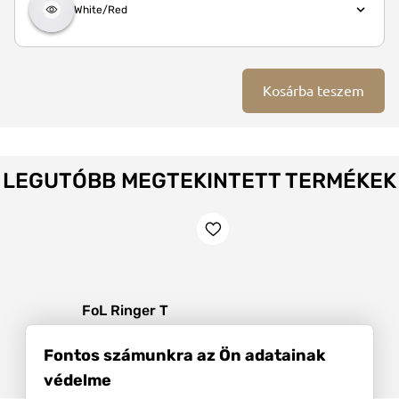
White/Red
Kosárba teszem
LEGUTÓBB MEGTEKINTETT TERMÉKEK
FoL Ringer T
0611680
S - 3XL
6
Fontos számunkra az Ön adatainak
1 490 Ft - 1 840 Ft
védelme