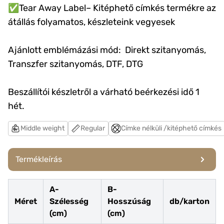
✅Tear Away Label– Kitéphető címkés termékre az
átállás folyamatos, készleteink vegyesek
Ajánlott emblémázási mód: Direkt szitanyomás,
Transzfer szitanyomás, DTF, DTG
Beszállítói készletről a várható beérkezési idő 1
hét.
Middle weight
Regular
Címke nélküli /kitéphető címkés
Termékleírás
A-
B-
Méret
Szélesség
Hosszúság
db/karton
(cm)
(cm)